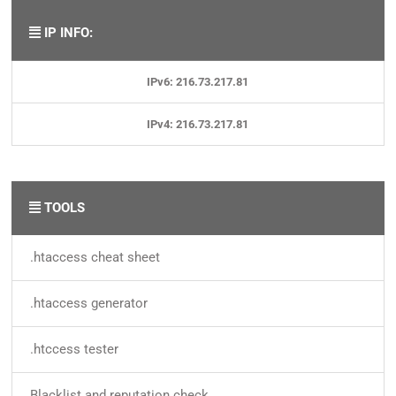
IP INFO:
IPv6: 216.73.217.81
IPv4: 216.73.217.81
TOOLS
.htaccess cheat sheet
.htaccess generator
.htccess tester
Blacklist and reputation check