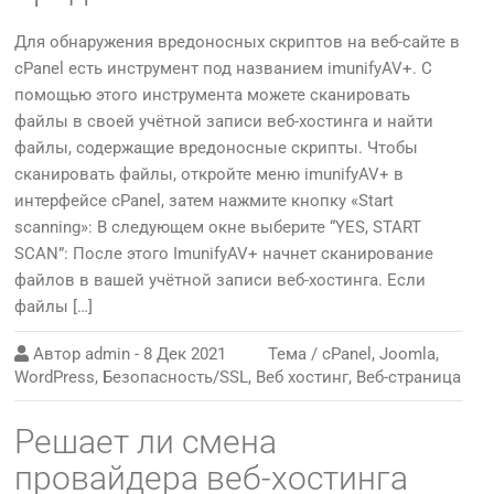
Для обнаружения вредоносных скриптов на веб-сайте в
cPanel есть инструмент под названием imunifyAV+. С
помощью этого инструмента можете сканировать
файлы в своей учётной записи веб-хостинга и найти
файлы, содержащие вредоносные скрипты. Чтобы
сканировать файлы, откройте меню imunifyAV+ в
интерфейсе cPanel, затем нажмите кнопку «Start
scanning»: В следующем окне выберите “YES, START
SCAN”: После этого ImunifyAV+ начнет сканирование
файлов в вашей учётной записи веб-хостинга. Если
файлы […]
Автор
admin
-
8 Дек 2021
Тема /
cPanel
,
Joomla
,
WordPress
,
Безопасность/SSL
,
Веб хостинг
,
Веб-страница
Решает ли смена
провайдера веб-хостинга