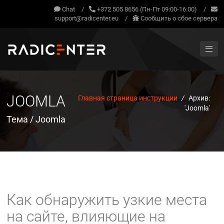
Chat
/
+372 505 8656 (Пн-Пт 09:00-16:00)
/
support@radicenter.eu
/
Сообщить о сбое сервера
JOOMLA
Главная страница инструкции
/
Архив:
'Joomla'
Тема / Joomla
Как обнаружить узкие места
на сайте, влияющие на