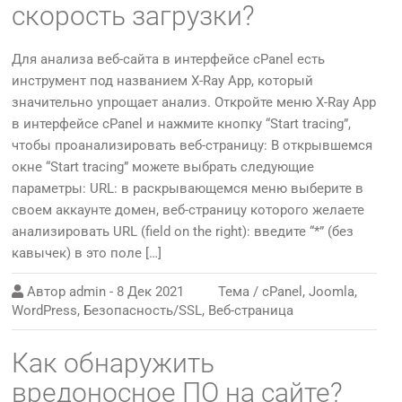
скорость загрузки?
Для анализа веб-сайта в интерфейсе cPanel есть
инструмент под названием X-Ray App, который
значительно упрощает анализ. Откройте меню X-Ray App
в интерфейсе cPanel и нажмите кнопку “Start tracing”,
чтобы проанализировать веб-страницу: В открывшемся
окне “Start tracing” можете выбрать следующие
параметры: URL: в раскрывающемся меню выберите в
своем аккаунте домен, веб-страницу которого желаете
анализировать URL (field on the right): введите “*” (без
кавычек) в это поле […]
Автор
admin
-
8 Дек 2021
Тема /
cPanel
,
Joomla
,
WordPress
,
Безопасность/SSL
,
Веб-страница
Как обнаружить
вредоносное ПО на сайте?