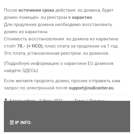
После
истечения срока
действия .eu домена, будет
домен помещён .eu реестром в
карантин
.
Для продления домена необходимо восстановить
домен из карантина.
Стоимость восстановления .eu домена из карантина
стойт
78.- (+ НСО)
, плюс плата за продление на 1 год.
Это плата, установленная реестром .eu доменов.
(Подробную информацию о карантине EU доменов
найдёте
ЗДЕСЬ
)
Если желаете продлить домен, просим отправить нам
запрос по электронной почте
support@radicenter.eu
.
Автор
admin
-
2 Июн 2021
Тема /
Домены
,
Продление услуг
IP INFO: