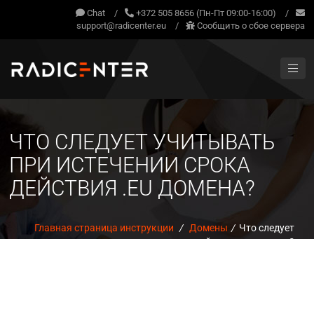
Chat
/
+372 505 8656 (Пн-Пт 09:00-16:00)
/
support@radicenter.eu
/
Сообщить о сбое сервера
ЧТО СЛЕДУЕТ УЧИТЫВАТЬ
ПРИ ИСТЕЧЕНИИ СРОКА
ДЕЙСТВИЯ .EU ДОМЕНА?
Главная страница инструкции
/
Домены
/
Что следует
учитывать при истечении срока действия .eu домена?