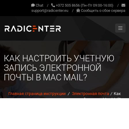
Chat
/
+372 505 8656 (Пн-Пт 09:00-16:00)
/
support@radicenter.eu
/
Сообщить о сбое сервера
КАК НАСТРОИТЬ УЧЕТНУЮ
ЗАПИСЬ ЭЛЕКТРОННОЙ
ПОЧТЫ В MAC MAIL?
Главная страница инструкции
/
Электронная почта
/
Как
настроить учетную запись электронной почты в Mac Mail?