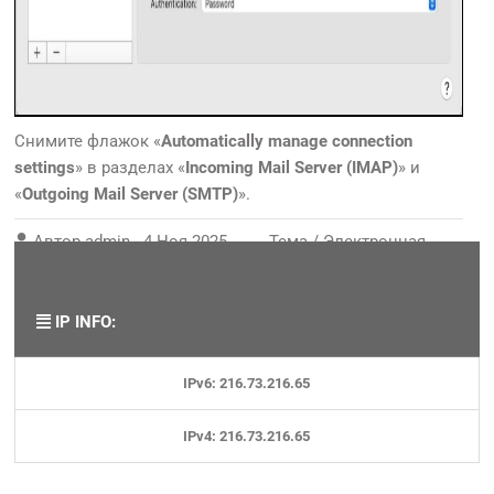
Снимите флажок «
Automatically manage connection
settings
» в разделах «
Incoming Mail Server (IMAP)
» и
«
Outgoing Mail Server (SMTP)
».
Автор
admin
-
4 Ноя 2025
Тема /
Электронная
почта
IP INFO:
IPv6: 216.73.216.65
IPv4: 216.73.216.65