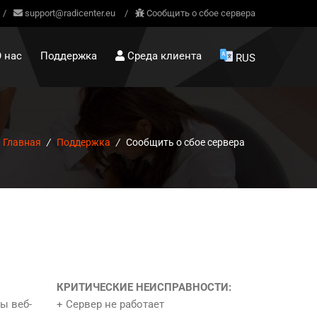
/
support@radicenter.eu
/
Сообщить о сбое сервера
 нас
Поддержка
Среда клиента
RUS
Главная
/
Поддержка
/
Сообщить о сбое сервера
КРИТИЧЕСКИЕ НЕИСПРАВНОСТИ:
ы веб-
+ Сервер не работает